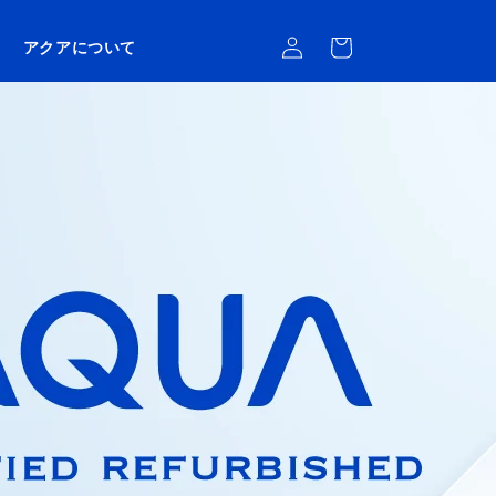
ロ
カ
グ
ー
アクアについて
イ
ト
ン